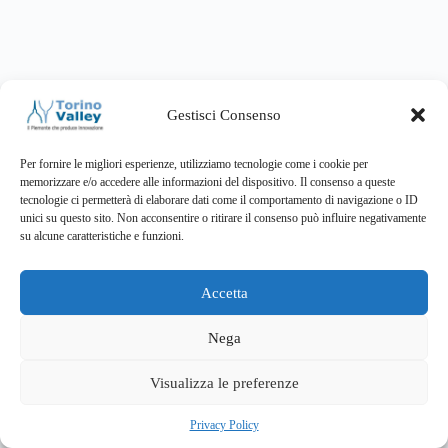
Gestisci Consenso
Per fornire le migliori esperienze, utilizziamo tecnologie come i cookie per
Associazione
memorizzare e/o accedere alle informazioni del dispositivo. Il consenso a queste
tecnologie ci permetterà di elaborare dati come il comportamento di navigazione o ID
unici su questo sito. Non acconsentire o ritirare il consenso può influire negativamente
su alcune caratteristiche e funzioni.
Attività
Accetta
Contatti
Cookie Policy
Nega
Visualizza le preferenze
Privacy Policy
Creative Commons Attribuzione – Non commerciale – Non
Privacy Policy
opere derivate 3.0 Italia (CC BY-NC-ND 3.0 IT)